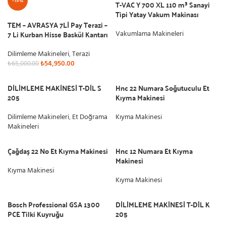
-15%
T-VAC Y 700 XL 110 m³ Sanayi
Tipi Yatay Vakum Makinası
TEM – AVRASYA 7Lİ Pay Terazi –
7 Li Kurban Hisse Baskül Kantarı
Vakumlama Makineleri
Dilimleme Makineleri
,
Terazi
₺
54,950.00
₺
65,000.00
DİLİMLEME MAKİNESİ T-DİL S
Hnc 22 Numara Soğutuculu Et
205
Kıyma Makinesi
Dilimleme Makineleri
,
Et Doğrama
Kıyma Makinesi
Makineleri
Çağdaş 22 No Et Kıyma Makinesi
Hnc 12 Numara Et Kıyma
Makinesi
Kıyma Makinesi
Kıyma Makinesi
Bosch Professional GSA 1300
DİLİMLEME MAKİNESİ T-DİL K
PCE Tilki Kuyruğu
205