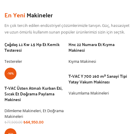
En Yeni
Makineler
En çok tercih edilen endüstriyel çözümlerimizle tanışın. Güç, hassasiyet
ve uzun ömürlü kullanım sunan popüler ürünlerimizi sizin için seçtik.
Çağdaş 1.1 Kw 1.5 Hp Et Kemik
Hnc 22 Numara Et Kıyma
Testeresi
Makinesi
Testereler
Kıyma Makinesi
-16%
T-VAC Y 700 160 m³ Sanayi Tipi
Yatay Vakum Makinası
T-VAC Üsten Atmalı Kurban Eti,
Sıcak Et Doğrama Paylama
Vakumlama Makineleri
Makinesi
Dilimleme Makineleri
,
Et Doğrama
Makineleri
₺
64,950.00
₺
77,500.00